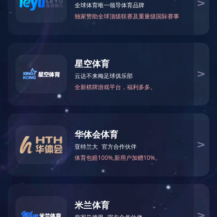
当激光设备的价格厮杀愈演愈烈，当“能用就
行业动态
EM-Smart 系列
新利·体育(中国)官方网站双头双工位铁芯激光焊接机
电机定转子铁芯快速打样加工服务
水暖洁具行业
行”成为行业潜规则，当服务承诺沦为一纸空
谈——激光行业的“内卷”之风，是否让您感到
公司新闻
迷茫与焦虑？ 面对这场席卷行业的生存危
新能源电机定转子铁芯激光焊接机
厨具五金行业
机，新利·体育(中国)官方网站却始终步履从
容。27年的行业深耕，我们深知：真正的核
新利·体育(中国)官方网站阀芯焊接工作站
包装赋码及标机
心竞争力，从来不是低价，而是刻入骨血里
重磅！无锡创拓激光获批组建江阴市级
的品质基因与客户为先的永恒承诺。
工程技术研究中心！
新能源汽车零配件激光焊接机
礼品定制
2025-07-22
近日，江阴市科技局正式公布2025年第二批
江阴市工程技术研究中心建设项目名单。新
家电行业
利·体育(中国)官方网站旗下核心子公司——无
公司新闻
锡创拓激光智能装备有限公司申报的“江阴市
模具制造行业中激光加工设备解决方案
（创拓）新能源汽车电驱数字化产线工程技
术研究中心”成功获批立项！这标志着公司在
新能源汽车核心部件高端智能装备领域的创
喜讯！新利·体育(中国)官方网站荣登湖
低压电气行业
新实力与技术积淀，再次获得政府权威认
北省第七批“专精特新”中小企业榜单！
可！
2025-05-12
5月8日，湖北省经济和信息化厅正式发布
《湖北省第七批专精特新中小企业名单》，