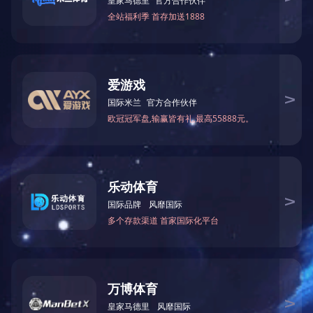
武汉新利·体育(中国)官方网站智能装备有限公
公司新闻
司凭借卓越的技术创新能力、精细化管理和
行业领先优势，成功跻身省级“专精特新”企业
行列！这是继多项技术突破后，新利·体育(中
国)官方网站斩获的又一重要殊荣！
无锡创拓首批股权激励签约仪式圆满落
幕！与奋斗者共享未来！
2025-04-22
近日，无锡创拓以一场庄重而温暖的仪式，
为首批股权激励对象颁发“合伙人”勋章，标志
着公司“共创共享”文化迈入全新阶段！这场仪
公司新闻
式不仅是对奋斗者的致敬，更是向外界传递
企业“与员工共成长，与伙伴共发展”的坚定信
念。无锡创拓激光始终秉持“共创共享”的企业
文化，坚信每一位员工的努力都应被看见、
喜报 | 新利·体育(中国)官方网站数字化
被尊重、被激励。本次股权激励签约仪式的
电驱产线研发团队获评东湖高新区2024
举行，正是对这一理念的生动诠释。通过股
年度“红色岗位”优秀团队！
2025-03-28
权激励...
在科技与创新的浪潮中，总有一群人用智慧
与汗水书写担当。新利·体育(中国)官方网站数
字化电驱产线研发团队以卓越表现摘得东湖
公司新闻
高新区2024年度“红色岗位”优秀团队称号，
这份荣誉是奋斗的勋章，更是新征程的起
点。