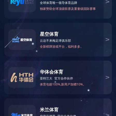
行业动态
EM-Smart 系列
新利·体育(中国)官方网站双头双工位铁芯激光焊接机
电机定转子铁芯快速打样加工服务
水暖洁具行业
新能源电机定转子铁芯激光焊接机
厨具五金行业
新利·体育(中国)官方网站阀芯焊接工作站
包装赋码及标机
|
关于我们
专注于为各行各业提供全系统激光加工设备及自动化产线的解决方案，拥
新能源汽车零配件激光焊接机
礼品定制
有超15000+㎡大型现代化的生产基地
武汉总部：湖北省武汉市东湖高新技术开发区光谷三路777号综合保
家电行业
税区一号标准厂房1层
无锡分部：江苏省无锡市江阴市港城大道988号临港科创园23-1
模具制造行业中激光加工设备解决方案
苏州分部：江苏省苏州市高新区通安镇华金路292号1幢1层
友情链接
：
Em-Smart官网
低压电气行业
|
登录入口
销售热线：19945005587（微信同号）