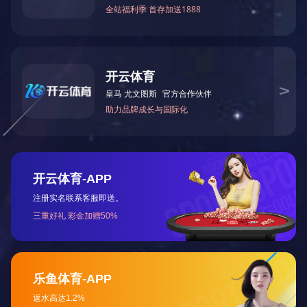
在长三角某大型电子元器件制造企业的车间里，一台喷涂着闪
耀金色的激光打标机格外引人注目——这正是创恒十年前推出
的“土豪金系列”经典机型。
十年风雨，与无数产品朝夕相伴：