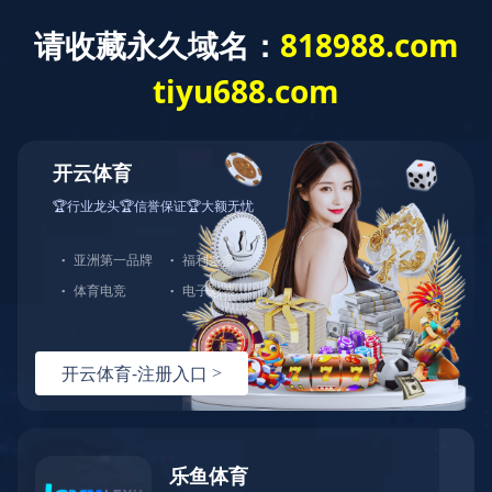
首页
新闻中心
分享到
产品中心
News center
新浪微博
激光行业陷入“内卷”泥潭？新利·体育(中国)官方网
微信
案例展示
激光打标系列
站27年坚守品质，破解困局之道
百度贴吧
服务支持
激光切割系列
行业解决方案
光纤激光打标机
豆瓣
当激光设备的价格厮杀愈演愈烈，当“能用就行”成为行业潜规则，
QQ好友
当服务承诺沦为一纸空谈——激光行业的“内卷”之风，是否让您感
关于创恒
激光焊接系列
客户案例
紫外线激光打标机
精密激光切割机
汽车行业激光智能解决方案
到迷茫与焦虑？
新闻中心
激光智能生产线
创客说
走进创恒
CO2激光打标机
大幅激光切割机
新利·体育(中国)官方网站CX-CE-1500手持焊接机_激
轨道交通行业激光智能加工解决方案
面对这场席卷行业的生存危机，新利·体育(中国)官方网站却始终步
履从容。27年的行业深耕，我们深知：真正的核心竞争力，从来不
是低价，而是刻入骨血里的品质基因与客户为先的永恒承诺。
登录入口
激光清洗系列
科技创恒
公司新闻
在线飞行激光打标机
管材激光切割机
新利·体育(中国)官方网站机械手臂激光焊接机
新能源电机定子铁芯激光焊接产线
水泵风机行业
2025-07-31 16:42:47
新利·体育(中国)官方网站
底部导航
激光加工服务
加入创恒
展会活动
CX-3D系列激光打标机
电机定转子铁芯单工位激光焊接机
新能源电机转子铁芯自动检测压铆产线
新利·体育(中国)官方网站清洗机
眼镜行业