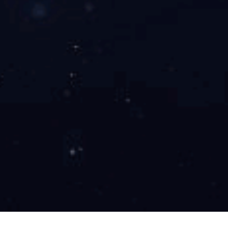
公司新闻
下一篇:
重磅！无锡创拓激光获批组建江阴市级工程技术研究
中心！
相关推荐
Related to recommend