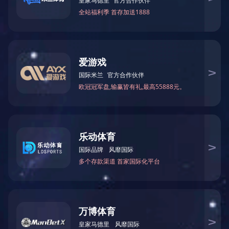
市场喧嚣所动摇。我们始终坚信：
设备的稳定可靠，是客户生产线
顺畅运行的基石；及时专业的服务，是客户后顾无忧的保障。
品质即生命线：
从核心光源的选择到关键零部件的甄别，从
精密装配的严苛流程到出厂前的严格测试，创恒构建了一套近
乎偏执的全流程品控体系。我们深知，每一台交付的设备，都
承载着客户的生产重任。
服务是承诺的延续：
“销售只是开始，服务永无止境。”经验丰
富的工程师团队、全天候响应的服务热线，确保客户在需要
时，创恒永远在线。
时间是最好的试金石：“土豪金”的十年传奇