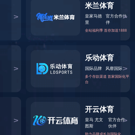
分享
中国)官方网站主营产品之一，多年来始终专注于为各行各业提供全系
家科研院所合作，不断推出新产品，了解详情请联系400-027-