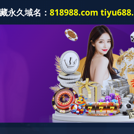
案例展示
服务支持
关于创恒
新闻中心
登录入口
>
电机定转子铁芯单工位激光焊接机
电机定转子铁芯单工位激光焊接机