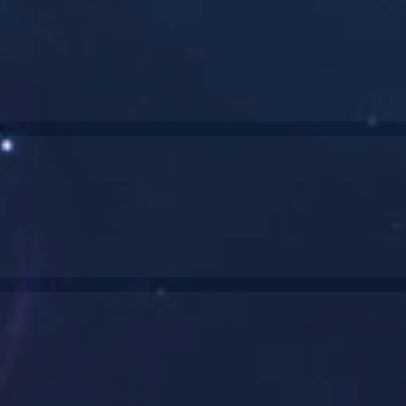
电机定转子铁芯单工位激光焊接机是新利·体育(
统激光加工设备及自动化产线的解决方案。与国内多
8558。
400-027-8558
在线客服