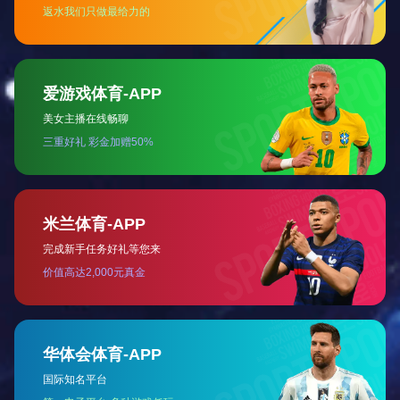
积15000㎡，是一家长期致力于以自主创新，产品研发，
激光应用为基础助力智能制造的专精特新企业、高新技术
企业、武汉市瞪羚企业、高成长性企业。公司新能源电驱
板块主要为
主机厂、电机厂、铁心研发机构商，提供
新能
源电机铁心快速打样及量产全产业解决方案。
现
公司
已拥有成熟的定转子激光智能产线系统及机器
视觉核心算法、激光加工工艺等
自主研发能力，已获取国
家发明、实用新型等120余项专利，并通过了包括
ISO9001、欧盟CE、RoHS、美国FDA在内的多项国际质
量认证。服务超500+客户。