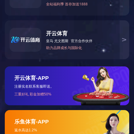
会。
德国柏林线圈展（CWIEME Berlin）是世界上最大的
线圈绕组、变压器、发电机和电动机制造以及电动汽车
展，致力于为电机、变压器和发电机制造供应链的企业开
拓全球化战略布局，赋能中国企业建立全球产业布局和供
应链体系。
关于我们
02
新利·体育(中国)官方网站总部坐落于湖北
武汉
，超级
智能工厂坐落于
无锡江阴
，
公司总占地25000㎡，厂房面