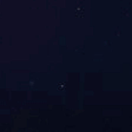
相关推荐
Related to recommend
为什么铁芯厂生产新能源汽车
引先高效精密加工新时代——
电机定子都在用激光焊接自动
电机硅钢片激光切割机工艺详
化生产线？
解
2025-01-14
2025-01-14
随着社会对环保和可持续性的日益
在现代工业制造领域，电机硅钢片
关注，新能源汽车的崛起成为汽车
作为电机制造的关键材料，其切割
产业的一大趋势。而新能源汽车的
精度与效率直接影响着电机的整体
公司新闻
公司新闻
关键部件之一——电机定子...
性能。